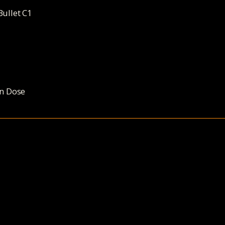
Bullet C1
in Dose