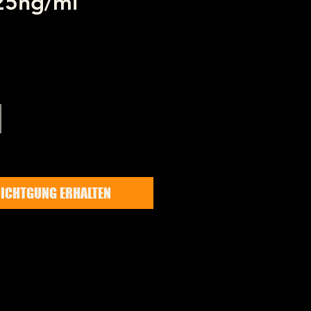
 25ng/ml
reis
ICHTGUNG ERHALTEN