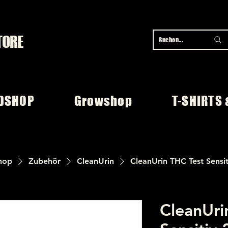
TORE
Suchen...
DSHOP
Growshop
T-SHIRTS 
hop
Zubehör
CleanUrin
CleanUrin THC Test Sensi
CleanUri