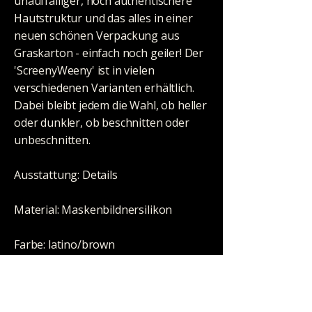
unauffälliger, noch authentischere
Hautstruktur und das alles in einer
neuen schönen Verpackung aus
Graskarton - einfach noch geiler! Der
'ScreenyWeeny' ist in vielen
verschiedenen Varianten erhältlich.
Dabei bleibt jedem die Wahl, ob heller
oder dunkler, ob beschnitten oder
unbeschnitten.
Ausstattung: Details
Material: Maskenbildnersilikon
Farbe: latino/brown
Zubehör: 2x 80ml synthetischer Urin,
1x leerer Übungsbeutel, 1x