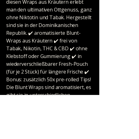
diesen Wraps aus Kräutern erlebt
man den ultimativen Ottgenuss, ganz
ohne Niktotin und Tabak. Hergestellt
sind sie in der Dominikanischen
Republik. ✔️ aromatisierte Blunt-
Wraps aus Kräutern ✔️ frei von
Tabak, Nikotin, THC & CBD ✔️ ohne
Klebstoff oder Gummierung ✔️ in
wiederverschließbarer Fresh-Pouch
(für je 2 Stück) für längere Frische ✔️
Bonus: zusätzlich 50x pre-rolled Tips!
Die Blunt Wraps sind aromatisiert, es
gibt sie in unterschiedlichen
Geschmacksrichtungen.
Ausstattung: Details
Material: Herbal