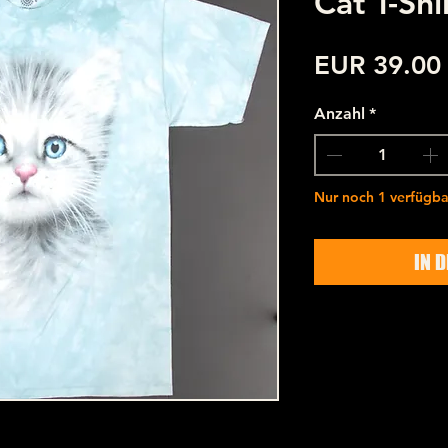
Cat T-Shi
EUR 39.00
Anzahl
*
Nur noch 1 verfügba
IN 