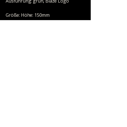
Ausführung: grün, Blaze Logo
Größe: Höhe: 150mm
Schliff / Anschluss: NS 14/19
(14,5mm/18,8mm)
Hinweis: Zubehör: Adapter NS 19/14,
HW: Ersatz 081802
HALLOWEEN STORE
Neumarktstraße 35
42103 Wuppertal
ÖFFNUNGSZEITEN
Mo - Fr: 11:00 Uhr - 18:30 Uhr
Sa: 11:00 Uhr - 18:00 Uhr