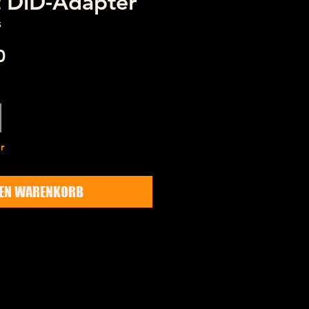
it DiD-Adapter
5
Preis
0
r
DEN WARENKORB