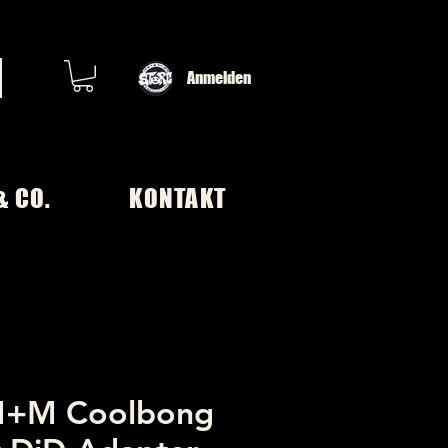
Anmelden
& CO.
KONTAKT
M+M Coolbong