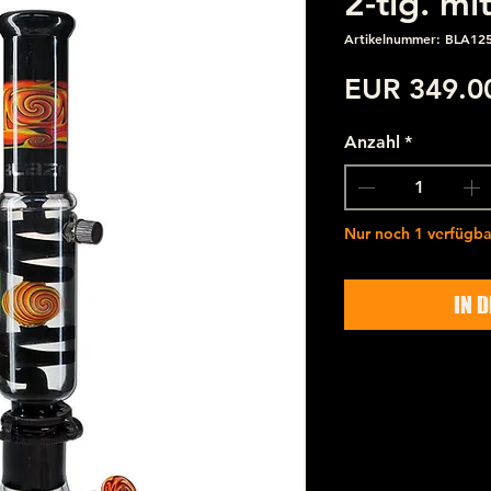
2-tlg. m
Artikelnummer: BLA12
EUR 349.0
Anzahl
*
Nur noch 1 verfügba
IN 