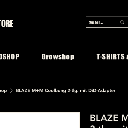
TORE
Suchen...
DSHOP
Growshop
T-SHIRTS 
hop
BLAZE M+M Coolbong 2-tlg. mit DiD-Adapter
BLAZE 