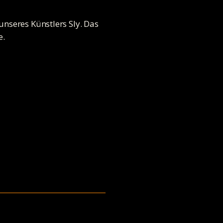
nseres Künstlers Sly. Das
e.