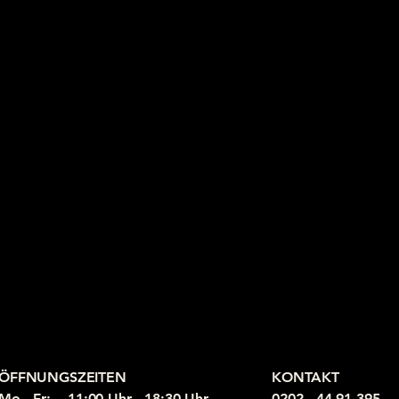
ÖFFNUNGSZEITEN
KONTAKT
Mo - Fr: 11:00 Uhr - 18:30 Uhr
0202 - 44 91 395