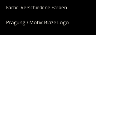
Farbe: Verschiedene Farben
Prägung / Motiv: Blaze Logo
Motiv: Fach für Feuerzeuge Größe
25x11mm
Höhe: 400mm
Durchmesser: 130/44mm
Schliff: NS 19/14 (18,8mm/14,5mm)
Wandstärke: 5mm
Perkolator: Trommelperkolator