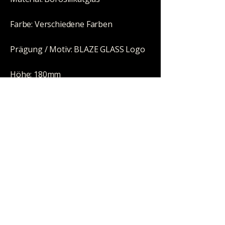
Farbe: Verschiedene Farben
Prägung / Motiv: BLAZE GLASS Logo
Höhe: 180mm
Durchmesser: 116/19mm
Schliff: NS 14 (14,5mm)
Wandstärke: 3mm
Perkolator: nein
Eisfach: nein
Kickloch: nein