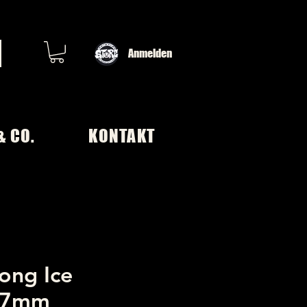
Anmelden
& CO.
KONTAKT
ong Ice
g 7mm