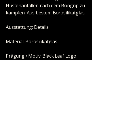
Hustenanfällen nach dem Bongrip zu
kämpfen. Aus bestem Borosilikatglas.
Ausstattung: Details
Material: Borosilikatglas
Prägung / Motiv: Black Leaf Logo
Höhe: 86mm
Schliff: NS 2x14 (14,5mm)
Winkel: 45°
Diffusor: nein