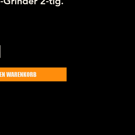
-Grinder 2-tlg.
Preis
DEN WARENKORB