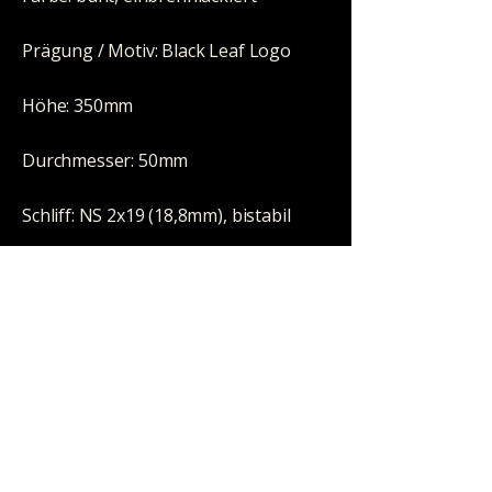
Prägung / Motiv: Black Leaf Logo
Höhe: 350mm
Durchmesser: 50mm
Schliff: NS 2x19 (18,8mm), bistabil
Wandstärke: 7mm
Perkolator: nein
Eisfach: nein
Kickloch: ja, mit Stopfen
Öl-geeignet: nein