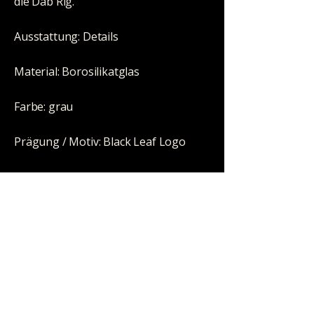
die Dab Rig.
Ausstattung: Details
Material: Borosilikatglas
Farbe: grau
Prägung / Motiv: Black Leaf Logo
Höhe: 285mm
Durchmesser: 60/22mm
Schliff: NS 14 (14,5mm)
Wandstärke: 5mm