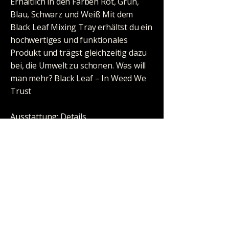
Erhältlich in den Farben Rot, Grün,
Blau, Schwarz und Weiß Mit dem
Black Leaf Mixing Tray erhältst du ein
hochwertiges und funktionales
Produkt und trägst gleichzeitig dazu
bei, die Umwelt zu schonen. Was will
man mehr? Black Leaf – In Weed We
Trust
Ausstattung: Details
Material: Ökoplastik aus 80% Stroh
Farbe: rot
Prägung / Motiv: Black Leaf Logo
Maße: 195x145x15mm