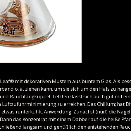
k Leaf® mit dekorativen Mustern aus buntem Glas. Als beso
band o. ä. ziehen kann, um sie sich um den Hals zu hängen.
und Rauchfangkuppel. Letztere lässt sich auch gut mit e
 Luftzufuhrminimierung zu erreichen. Das Chillum; hat Di
 etwas runterkühlt. Anwendung: Zunächst (nur!) die Nagel
t. Dann das Konzentrat mit einem Dabber auf die heiße Pfa
chließend langsam und genüßlich den entstehenden Rauch