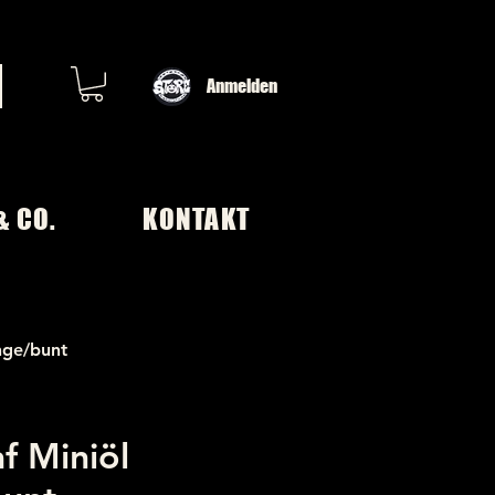
Anmelden
& CO.
KONTAKT
nge/bunt
f Miniöl