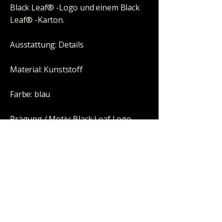
Black Leaf® -Logo und einem Black
Leaf® -Karton.
Ausstattung: Details
Material: Kunststoff
Farbe: blau
Prägung / Motiv: Black Leaf Logo
Maße: 279x209x34mm
Stromversorgung / Akku: Akku, USB,
5V/1A
Inhalt / Lieferumfang: Leuchtet in
versch. Farben