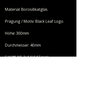
Material: Borosilikatglas
Prägung / Motiv: Black Leaf Logo
Höhe: 300mm
Durchmesser: 40mm
Schliff: NS 2x14 (14,5mm)
Wandstärke: 4mm
Perkolator: nein
Eisfach: ja
Kickloch: ja, mit Stopfen