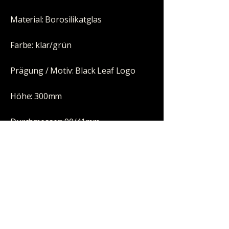
Material: Borosilikatglas
Farbe: klar/grün
Prägung / Motiv: Black Leaf Logo
Höhe: 300mm
Durchmesser: 90/41mm
Schliff: NS 19/14 (18,8/14,5mm)
Wandstärke: 3,5mm
Perkolator: 2x 6-Arm Baumperkolator
Eisfach: nein