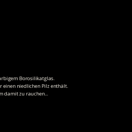
arbigem Borosilikatglas.
einen niedlichen Pilz enthält.
m damit zu rauchen...