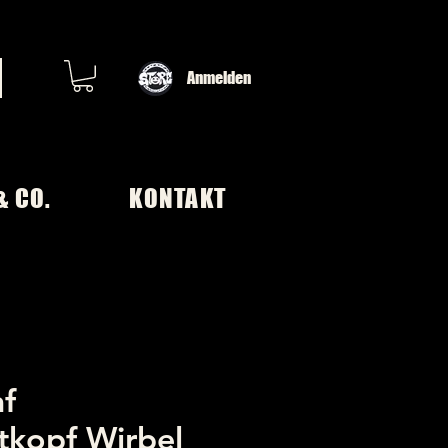
Anmelden
& CO.
KONTAKT
af
tkopf Wirbel