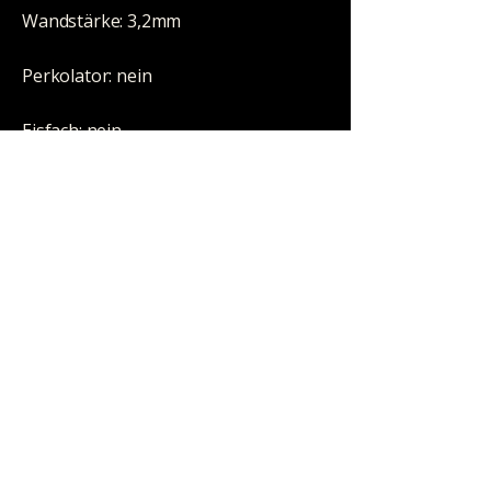
Wandstärke: 3,2mm
Perkolator: nein
Eisfach: nein
Kickloch: ja
Öl-geeignet: nein
Hinweis: Ersatz E90-12, E36
HALLOWEEN STORE
Neumarktstraße 35
42103 Wuppertal
ÖFFNUNGSZEITEN