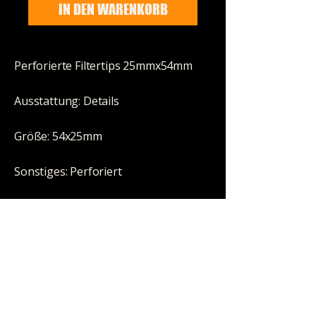
IN DEN WARENKORB
Perforierte Filtertips 25mmx54mm
Ausstattung: Details
Größe: 54x25mm
Sonstiges: Perforiert
Inhalt / Lieferumfang: VE 20Hefte à 35
Tips im Display
HALLOWEEN STORE
Neumarktstraße 35