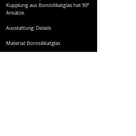
Kupplung aus Borosilikatglas hat 90°
Ansätze.
Ausstattung: Details
Material: Borosilikatglas
Prägung / Motiv: Black Leaf Logo
Schliff: NS 14F/14
Länge: 114mm
Winkel: 90°
HALLOWEEN STORE