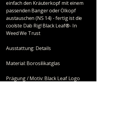
einfach den Kräuterkopf mit einem
passenden Banger oder Ölkopf
austauschen (NS 14) - fertig ist die
coolste Dab Rig! Black Leaf®- In
Weed We Trust
Ausstattung: Details
Material: Borosilikatglas
Prägung / Motiv: Black Leaf Logo
Höhe: 230mm
Durchmesser: 145/51mm
Schliff: NS 14 (14,5mm)