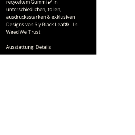
recyceltem Gummi ✔️ in
unterschiedlichen, tollen,
ausdrucksstarken & exklusiven
Designs von Sly Black Leaf® - In
Weed We Trust
Ausstattung: Details
Material: Upcycle Gummi
Prägung / Motiv: Black Leaf Logo
Motiv: SKULL + ROSES
Maße: 250x350x7mm