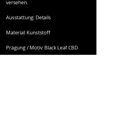
versehen.
Ausstattung: Details
Material: Kunststoff
Prägung / Motiv: Black Leaf CBD
Farbe: klar
Maße: 35x40mm
Wandstärke: 50µ stark
Inhalt / Lieferumfang: VE 10x100Stk