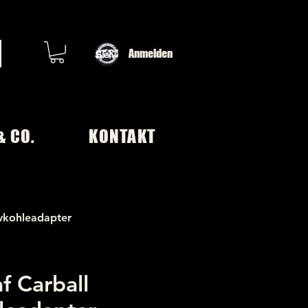
Anmelden
& CO.
KONTAKT
ivkohleadapter
f Carball