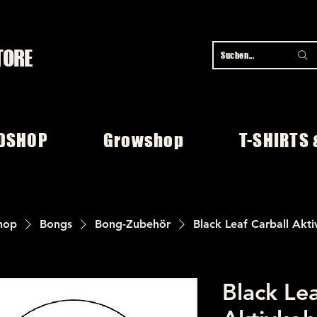
TORE
Suchen...
DSHOP
Growshop
T-SHIRTS 
hop
Bongs
Bong-Zubehör
Black Leaf Carball Akt
Black Lea