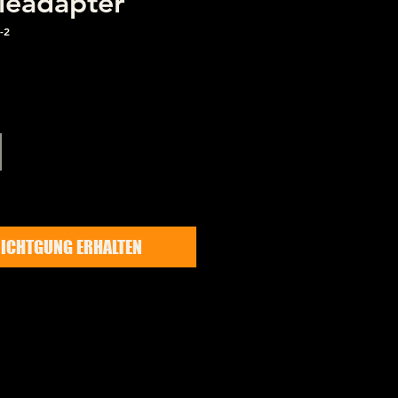
leadapter
-2
Preis
ICHTGUNG ERHALTEN