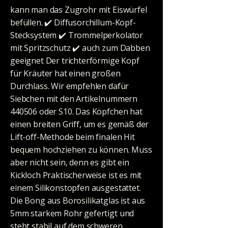
kann man das Zugrohr mit Eiswürfel
befüllen. ✔️ Diffusorchillum-Kopf-
Stecksystem ✔️ Trommelperkolator
mit Spritzschutz ✔️ auch zum Dabben
geeignet Der trichterförmige Kopf
für Kräuter hat einen großen
Durchlass. Wir empfehlen dafür
Siebchen mit den Artikelnummern
440506 oder S10. Das Köpfchen hat
einen breiten Griff, um es gemäß der
Lift-off-Methode beim finalen Hit
bequem hochziehen zu können. Muss
aber nicht sein, denn es gibt ein
Kickloch Praktischerweise ist es mit
einem Silikonstopfen ausgestattet.
Die Bong aus Borosilikatglas ist aus
5mm starkem Rohr gefertigt und
steht stabil auf dem schweren