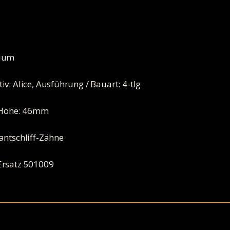
nium
v: Alice, Ausführung / Bauart: 4-tlg
 Höhe: 46mm
antschliff-Zähne
Ersatz 501009