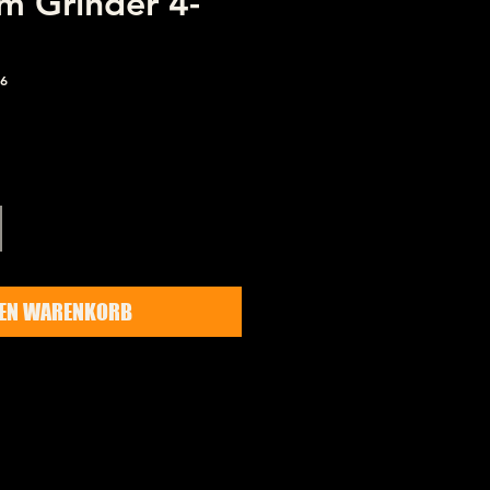
m Grinder 4-
06
Preis
DEN WARENKORB