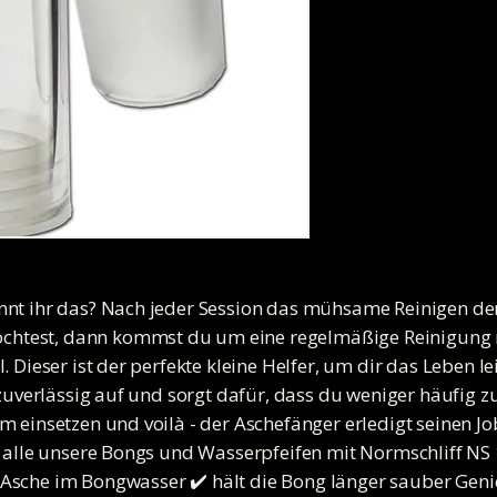
nnt ihr das? Nach jeder Session das mühsame Reinigen de
htest, dann kommst du um eine regelmäßige Reinigung 
. Dieser ist der perfekte kleine Helfer, um dir das Leben l
 zuverlässig auf und sorgt dafür, dass du weniger häufig 
m einsetzen und voilà - der Aschefänger erledigt seinen J
f alle unsere Bongs und Wasserpfeifen mit Normschliff NS
 Asche im Bongwasser ✔️ hält die Bong länger sauber Geni