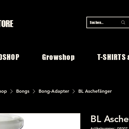
TORE
Suchen...
DSHOP
Growshop
T-SHIRTS 
hop
Bongs
Bong-Adapter
BL Aschefänger
BL Asche
Artikelnummer: GF007