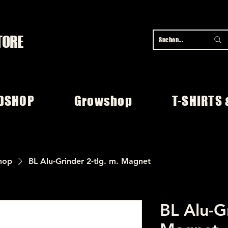
TORE
Suchen...
DSHOP
Growshop
T-SHIRTS 
hop
BL Alu-Grinder 2-tlg. m. Magnet
BL Alu-Gr