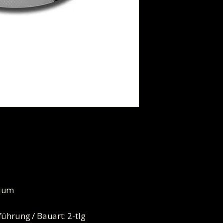
nium
führung / Bauart: 2-tlg