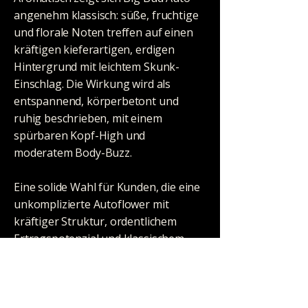
angenehm klassisch: süße, fruchtige
und florale Noten treffen auf einen
kräftigen kieferartigen, erdigen
Hintergrund mit leichtem Skunk-
Einschlag. Die Wirkung wird als
entspannend, körperbetont und
ruhig beschrieben, mit einem
spürbaren Kopf-High und
moderatem Body-Buzz.
Eine solide Wahl für Kunden, die eine
unkomplizierte Autoflower mit
kräftiger Struktur, ordentlichem
Ertragspotenzial und klassischem,
süß-erdigem Aromaprofil suchen.
Besonders interessant für alle, die
robuste Genetik und volle Buds
schätzen.