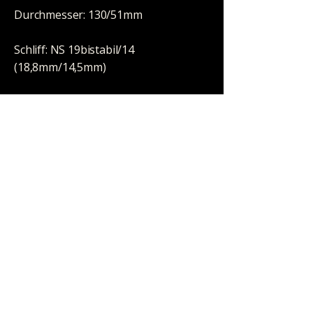
Durchmesser: 130/51mm
Schliff: NS 19bistabil/14
(18,8mm/14,5mm)
Wandstärke: 9mm
Perkolator: nein
Eisfach: ja
Kickloch: ja, mit Stopfen
Öl-geeignet: nein
Inhalt / Lieferumfang: Schlitz Diffusor
Chillum L 130mm