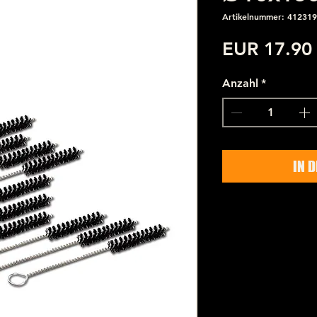
Artikelnummer: 412319
EUR 17.90
Anzahl
*
IN 