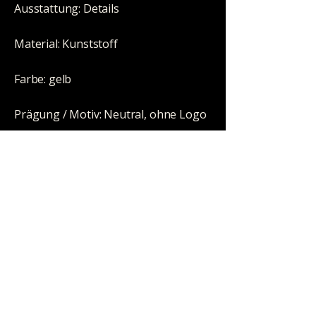
Ausstattung: Details
Material: Kunststoff
Farbe: gelb
Prägung / Motiv: Neutral, ohne Logo
Ausführung: 3-tlg.
Durchmesser: 61/54mm
Höhe: 25mm
System / Anschluss: Pyramidenzähne